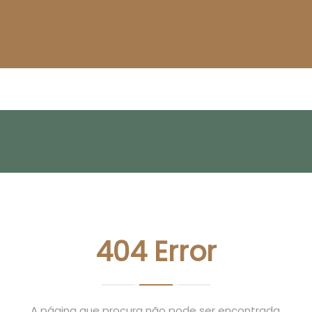
404 Error
A página que procura não pode ser encontrada.