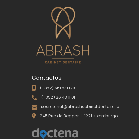
Contactos
(+352) 661 831 129
(+352) 26 43 11 01
secretariat@abrashcabinetdentaire.lu
245 Rue de Beggen L-1221 Luxemburgo